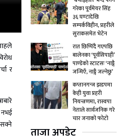
‘बचाइहाल’ भन्दै फोन
गरेका पूर्वमेयर सिंह
३६ घण्टादेखि
सम्पर्कविहीन, प्रहरीले
सुराकसमेत भेटेन
शाहले
रात छिप्पिँदै गएपछि
बालेनका ‘पूर्वसिपाही’
विरोध
पाण्डेको स्टाटसः ‘नाङ्गै
्चा र
जन्मिएँ, नाङ्गै जल्नेछु’
कप्तानगन्ज झडपमा
केही युवा प्रहरी
ाबारे
नियन्त्रणमा, रास्वपा
नेताले सार्वजनिक गरे
र नभई
चार जनाको फोटो
सक्ने
ताजा अपडेट