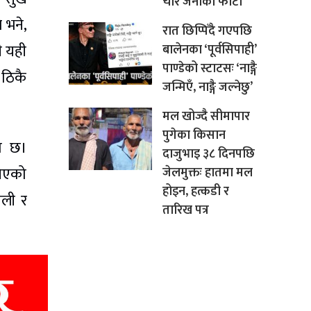
चार जनाको फोटो
 भने,
रात छिप्पिँदै गएपछि
ी यही
बालेनका ‘पूर्वसिपाही’
पाण्डेको स्टाटसः ‘नाङ्गै
 ठिकै
जन्मिएँ, नाङ्गै जल्नेछु’
मल खोज्दै सीमापार
पुगेका किसान
को छ।
दाजुभाइ ३८ दिनपछि
सिएको
जेलमुक्तः हातमा मल
होइन, हत्कडी र
ैली र
तारिख पत्र