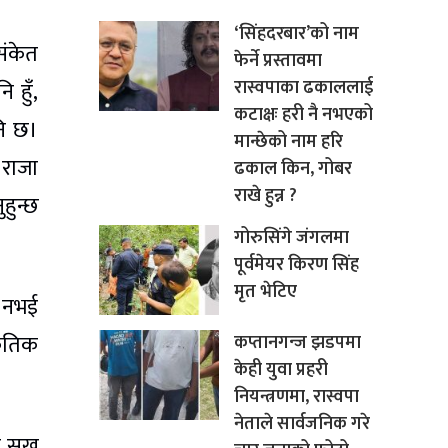
‘सिंहदरबार’को नाम
संकेत
फेर्ने प्रस्तावमा
रास्वपाका ढकाललाई
 हुँ,
कटाक्षः हरी नै नभएको
नि छ।
मान्छेको नाम हरि
 राजा
ढकाल किन, गोबर
राखे हुन्न ?
हुन्छ
गोरुसिंगे जंगलमा
पूर्वमेयर किरण सिंह
मृत भेटिए
क नभई
केतिक
कप्तानगन्ज झडपमा
केही युवा प्रहरी
नियन्त्रणमा, रास्वपा
नेताले सार्वजनिक गरे
ा सुख