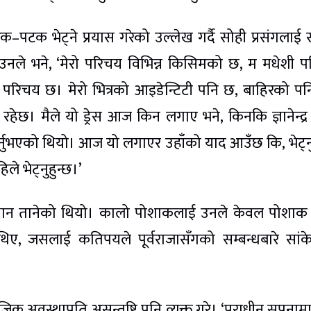
पटक–पटक भेट्ने प्रयास गरेको उल्लेख गर्दै सोही प्रसंगलाई 
 उनले भने, ‘मेरो परिचय विभिन्न किसिमको छ, म मधेशी पनि
ो सबै परिचय छ। मेरो भित्रको आइडेन्टिटी पनि छ, बाहिरको प
हेछ। मैले यो ड्रेस आज किन लगाए भने, किनकि ज्ञानेन्द्र
ास गर्नुभएको थियो। आज यो लगाएर उहाँको याद आउँछ कि, भेट्नु
ले भेट्नुहुन्छ।’
मै ध्यान तानेको थियो। कालो पोशाकलाई उनले केवल पोशा
थिए, जसलाई कतिपयले पूर्वराजासँगको सम्बन्धबारे सां
िक अवस्थाप्रति असन्तुष्टि पनि व्यक्त गरे। ‘पराधीन सपनाम