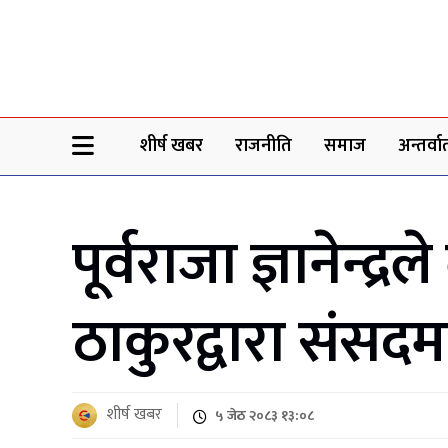
Sheersha khabar
शीर्ष खबर
राजनीति
समाज
अन्तर्वार्
पूर्वराजा ज्ञानेन्द
ठाकुरद्वारा संसदमा 
शीर्ष खबर
५ जेठ २०८३ १३:०८