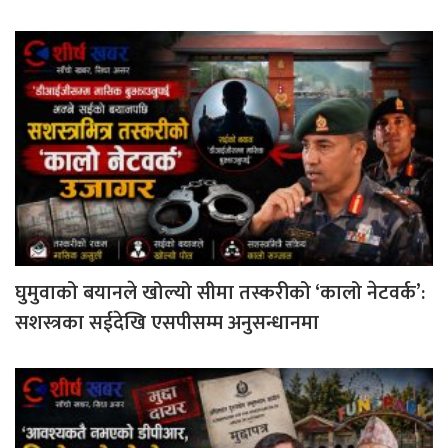
घुमुवाको बयानले खोल्यो सीमा तस्करीको ‘कालो नेटवर्क’:
सशस्त्रका सईदेखि एसपीसम्म अनुसन्धानमा