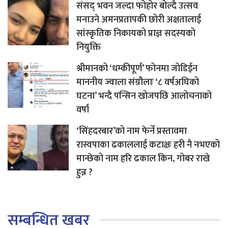
संसद् भवन जल्दा फोहोर बोल्दै उत्सव
मनाउने अमनप्रतापकी छोरी अक्षतालाई
सांस्कृतिक निकायको प्राज्ञ सदस्यको
नियुक्ति
श्रीमानको ‘धम्कीपूर्ण’ फोनमा जोडिईन
माननीय ज्वाला संग्रौलाः ‘८ वर्षअघिको
घटना’ भन्दै पन्सिन खोजपछि आलोचनाको
वर्षा
‘सिंहदरबार’को नाम फेर्ने प्रस्तावमा
रास्वपाका ढकाललाई कटाक्षः हरी नै नभएको
मान्छेको नाम हरि ढकाल किन, गोबर राखे
हुन्न ?
सम्बन्धित खबर