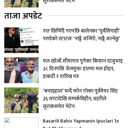
सुराकसमेत भेटेन
ताजा अपडेट
रात छिप्पिँदै गएपछि बालेनका ‘पूर्वसिपाही’
पाण्डेको स्टाटसः ‘नाङ्गै जन्मिएँ, नाङ्गै जल्नेछु’
मल खोज्दै सीमापार पुगेका किसान दाजुभाइ
३८ दिनपछि जेलमुक्तः हातमा मल होइन,
हत्कडी र तारिख पत्र
‘बचाइहाल’ भन्दै फोन गरेका पूर्वमेयर सिंह
३६ घण्टादेखि सम्पर्कविहीन, प्रहरीले
सुराकसमेत भेटेन
Basarili Bahis Yapmanin Ipuclari 1x