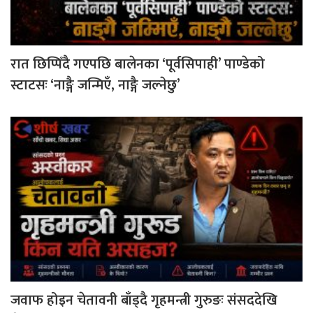
रात छिप्पिँदै गएपछि बालेनका ‘पूर्वसिपाही’ पाण्डेको
स्टाटसः ‘नाङ्गै जन्मिएँ, नाङ्गै जल्नेछु’
जवाफ होइन चेतावनी बाँड्दै गृहमन्त्री गुरुङः संसददेखि