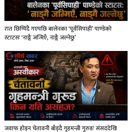
रात छिप्पिँदै गएपछि बालेनका ‘पूर्वसिपाही’ पाण्डेको
स्टाटसः ‘नाङ्गै जन्मिएँ, नाङ्गै जल्नेछु’
जवाफ होइन चेतावनी बाँड्दै गृहमन्त्री गुरुङः संसददेखि