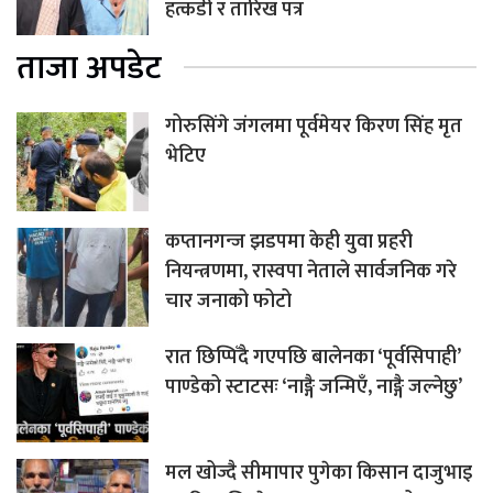
हत्कडी र तारिख पत्र
ताजा अपडेट
गोरुसिंगे जंगलमा पूर्वमेयर किरण सिंह मृत
भेटिए
कप्तानगन्ज झडपमा केही युवा प्रहरी
नियन्त्रणमा, रास्वपा नेताले सार्वजनिक गरे
चार जनाको फोटो
रात छिप्पिँदै गएपछि बालेनका ‘पूर्वसिपाही’
पाण्डेको स्टाटसः ‘नाङ्गै जन्मिएँ, नाङ्गै जल्नेछु’
मल खोज्दै सीमापार पुगेका किसान दाजुभाइ