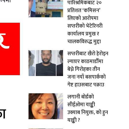
रूपमा
पारिश्रमिकबाट २०
प्रतिशत ‘कमिसन’
लिएको आरोपमा
सप्तरीको भेटेरिनरी
कार्यालय प्रमुख र
चालकविरुद्ध मुद्दा
सप्तरीबाट खैरो हेरोइन
ल्याएर काठमाडौँमा
बेच्ने गिरोहका तीन
जना नयाँ बसपार्कको
गेष्ट हाउसबाट पक्राउ
लगानी बोर्डको
सीईओमा याङ्की
उक्याब नियुक्त, को हुन
याङ्की ?