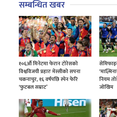
सम्बन्धित खबर
१०६औँ मिनेटमा फेरान टोरेसको
सेमिफाइन
विश्वविजयी प्रहारः मेस्सीको सपना
‘माल्भिना
चकनाचुर, १६ वर्षपछि स्पेन फेरि
नियम तो
‘फुटबल सम्राट’
जोखिम