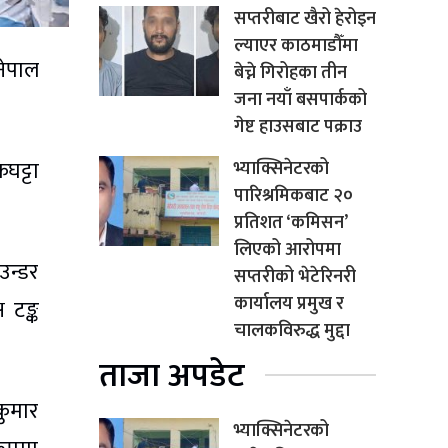
सप्तरीबाट खैरो हेरोइन
ल्याएर काठमाडौँमा
नेपाल
बेच्ने गिरोहका तीन
जना नयाँ बसपार्कको
गेष्ट हाउसबाट पक्राउ
ट्टा
भ्याक्सिनेटरको
पारिश्रमिकबाट २०
प्रतिशत ‘कमिसन’
लिएको आरोपमा
उन्डर
सप्तरीको भेटेरिनरी
कार्यालय प्रमुख र
 टङ्क
चालकविरुद्ध मुद्दा
ताजा अपडेट
कुमार
भ्याक्सिनेटरको