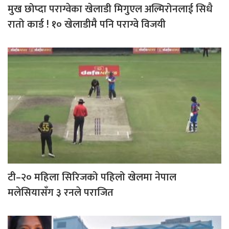
मुख छोप्दा पराग्वेका खेलाडी मिगुएल अल्मिरोनलाई सिधै
रातो कार्ड ! १० खेलाडीमै पनि पराग्वे विजयी
टी–२० महिला सिरिजको पहिलो खेलमा नेपाल
मलेसियासँग ३ रनले पराजित