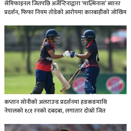
सेमिफाइनल जितपछि अर्जेन्टिनाद्वारा ‘माल्भिनास’ ब्यानर
प्रदर्शन, फिफा नियम तोडेको आरोपमा कारबाहीको जोखिम
कप्तान सोनीको अलराउन्ड प्रदर्शनमा हङकङमाथि
नेपालको १८१ रनको दबदबा, लगातार दोस्रो जित