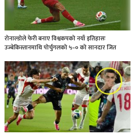
रोनाल्डोले फेरी बनाए विश्वकपको नयाँ इतिहासः
उज्बेकिस्तानमाथि पोर्चुगलको ५–० को सानदार जित