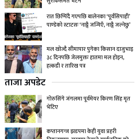
सुराकसमेत भेटेन
रात छिप्पिँदै गएपछि बालेनका ‘पूर्वसिपाही’
पाण्डेको स्टाटसः ‘नाङ्गै जन्मिएँ, नाङ्गै जल्नेछु’
मल खोज्दै सीमापार पुगेका किसान दाजुभाइ
३८ दिनपछि जेलमुक्तः हातमा मल होइन,
हत्कडी र तारिख पत्र
ताजा अपडेट
गोरुसिंगे जंगलमा पूर्वमेयर किरण सिंह मृत
भेटिए
कप्तानगन्ज झडपमा केही युवा प्रहरी