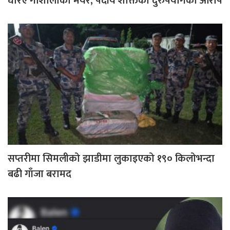
घेरिए गौशालाका मेयर, पदीय शक्तिको दुरुपयोगको आरोप
सप्तरीमा सिमलीको झाडीमा लुकाइएको १९० किलोभन्दा
बढी गाँजा बरामद