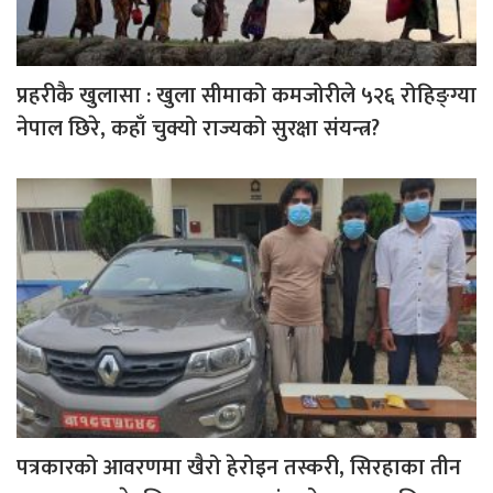
प्रहरीकै खुलासा : खुला सीमाको कमजोरीले ५२६ रोहिङ्ग्या
नेपाल छिरे, कहाँ चुक्यो राज्यको सुरक्षा संयन्त्र?
पत्रकारको आवरणमा खैरो हेरोइन तस्करी, सिरहाका तीन