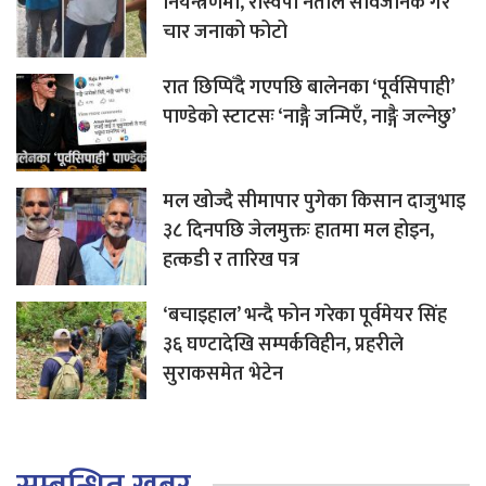
नियन्त्रणमा, रास्वपा नेताले सार्वजनिक गरे
चार जनाको फोटो
रात छिप्पिँदै गएपछि बालेनका ‘पूर्वसिपाही’
पाण्डेको स्टाटसः ‘नाङ्गै जन्मिएँ, नाङ्गै जल्नेछु’
मल खोज्दै सीमापार पुगेका किसान दाजुभाइ
३८ दिनपछि जेलमुक्तः हातमा मल होइन,
हत्कडी र तारिख पत्र
‘बचाइहाल’ भन्दै फोन गरेका पूर्वमेयर सिंह
३६ घण्टादेखि सम्पर्कविहीन, प्रहरीले
सुराकसमेत भेटेन