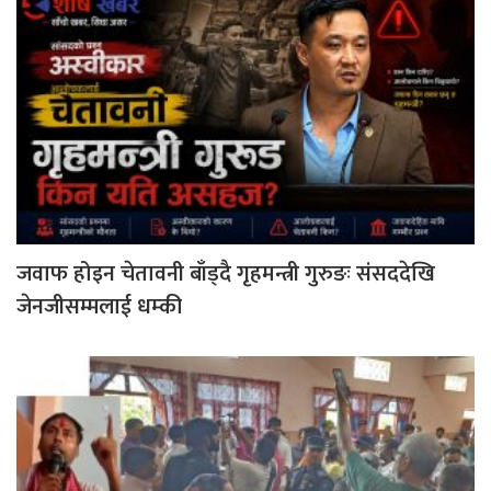
जवाफ होइन चेतावनी बाँड्दै गृहमन्त्री गुरुङः संसददेखि
जेनजीसम्मलाई धम्की