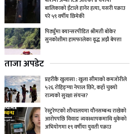
बारीमा अम्बा टिप्न आएकी ४ वर्षीया
बालिकाको इँटाले हानेर हत्या, यसरी पक्राउ
परे ५९ वर्षीय छिमेकी
पिठ्युँमा क्यान्सरपीडित श्रीमती बोकेर
सुनकोशीमा हामफालेका वृद्ध अझै बेपत्ता
ताजा अपडेट
प्रहरीकै खुलासा : खुला सीमाको कमजोरीले
५२६ रोहिङ्ग्या नेपाल छिरे, कहाँ चुक्यो
राज्यको सुरक्षा संयन्त्र?
रेस्टुरेण्टको शौचालयमा यौनसम्बन्ध राखेको
आरोपपछि विवादः व्यवस्थापकमाथि थुकेको
अभियोगमा १९ वर्षीया युवती पक्राउ