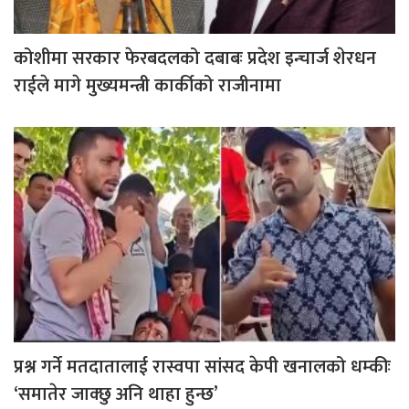
कोशीमा सरकार फेरबदलको दबाबः प्रदेश इन्चार्ज शेरधन
राईले मागे मुख्यमन्त्री कार्कीको राजीनामा
प्रश्न गर्ने मतदातालाई रास्वपा सांसद केपी खनालको धम्कीः
‘समातेर जाक्छु अनि थाहा हुन्छ’