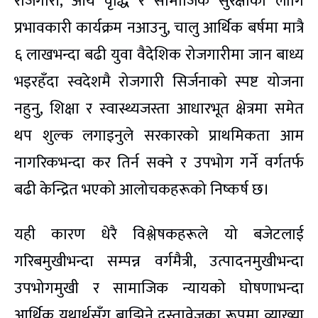
रोजगारी, आय वृद्धि र सामाजिक सुरक्षाका लागि
प्रभावकारी कार्यक्रम नआउनु, चालु आर्थिक बर्षमा मात्रै
६ लाखभन्दा बढी युवा वैदेशिक रोजगारीमा जान बाध्य
भइरहँदा स्वदेशमै रोजगारी सिर्जनाको स्पष्ट योजना
नहुनु, शिक्षा र स्वास्थ्यजस्ता आधारभूत क्षेत्रमा समेत
थप शुल्क लगाइनुले सरकारको प्राथमिकता आम
नागरिकभन्दा कर तिर्न सक्ने र उपभोग गर्ने वर्गतर्फ
बढी केन्द्रित भएको आलोचकहरूको निष्कर्ष छ।
यही कारण धेरै विश्लेषकहरूले यो बजेटलाई
गरिबमुखीभन्दा सम्पन्न वर्गमैत्री, उत्पादनमुखीभन्दा
उपभोगमुखी र सामाजिक न्यायको घोषणाभन्दा
आर्थिक यथार्थसँग बाझिने दस्तावेजका रूपमा व्याख्या