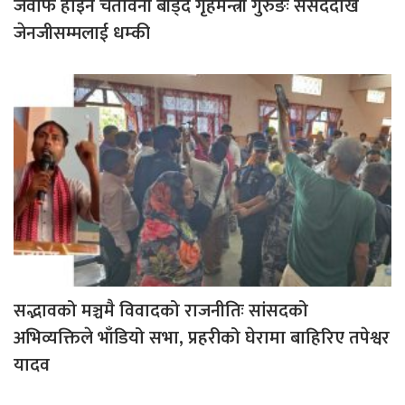
जवाफ होइन चेतावनी बाँड्दै गृहमन्त्री गुरुङः संसददेखि
जेनजीसम्मलाई धम्की
सद्भावको मञ्चमै विवादको राजनीतिः सांसदको
अभिव्यक्तिले भाँडियो सभा, प्रहरीको घेरामा बाहिरिए तपेश्वर
यादव