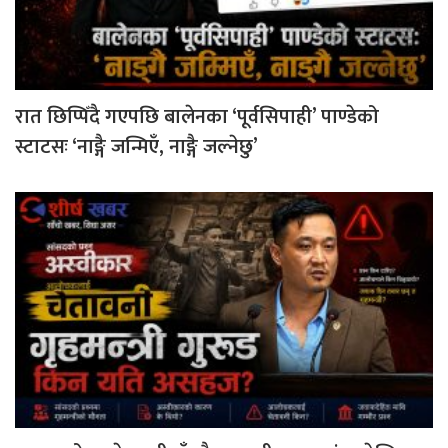
रात छिप्पिँदै गएपछि बालेनका ‘पूर्वसिपाही’ पाण्डेको
स्टाटसः ‘नाङ्गै जन्मिएँ, नाङ्गै जल्नेछु’