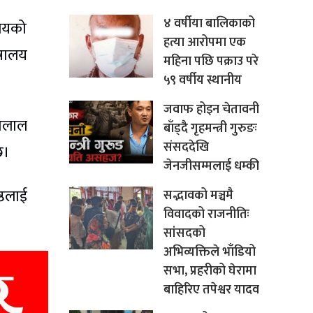
४ वर्षीया बालिकाको
ालयको
हत्या आरोपमा एक
्रालय
महिना पछि पक्राउ परे
५९ वर्षीय स्थानीय
जवाफ होइन चेतावनी
गेलाल
बाँड्दै गृहमन्त्री गुरुङः
संसददेखि
छ।
जेनजीसम्मलाई धम्की
्ठलाई
सद्भावको मञ्चमै
विवादको राजनीतिः
सांसदको
अभिव्यक्तिले भाँडियो
सभा, प्रहरीको घेरामा
बाहिरिए तपेश्वर यादव