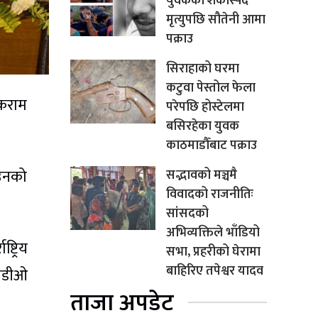
युवकको शंकास्पद
मृत्युपछि सौतेनी आमा
पक्राउ
सिराहाको घरमा
कटुवा पेस्तोल फेला
लकराम
परेपछि होस्टेलमा
बसिरहेका युवक
काठमाडौँबाट पक्राउ
 उनको
सद्भावको मञ्चमै
विवादको राजनीतिः
सांसदको
अभिव्यक्तिले भाँडियो
ट्रिय
सभा, प्रहरीको घेरामा
बाहिरिए तपेश्वर यादव
सीडीओ
ताजा अपडेट