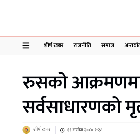
Sheersha khabar
शीर्ष खबर
राजनीति
समाज
अन्तर्वार्
रुसको आक्रमणमा 
सर्वसाधारणको मृत
शीर्ष खबर
१९ असोज २०८० १:२८