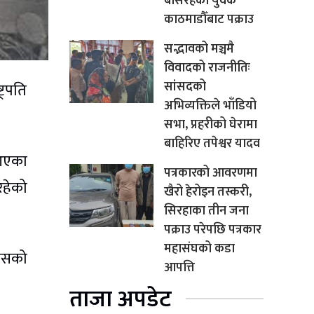
बसिरहेका युवक
काठमाडौँबाट पक्राउ
सद्भावको मञ्चमै
विवादको राजनीतिः
सांसदको
्रपति
अभिव्यक्तिले भाँडियो
सभा, प्रहरीको घेरामा
बाहिरिए तपेश्वर यादव
 आएका
पत्रकारको आवरणमा
रहेको
खैरो हेरोइन तस्करी,
सिरहाका तीन जना
पक्राउ परेपछि पत्रकार
महासंघको कडा
निसको
आपत्ति
ताजा अपडेट