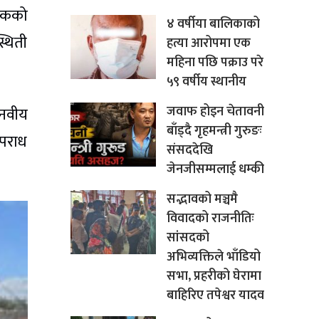
ृतकको
४ वर्षीया बालिकाको
्थिती
हत्या आरोपमा एक
महिना पछि पक्राउ परे
५९ वर्षीय स्थानीय
जवाफ होइन चेतावनी
ानवीय
बाँड्दै गृहमन्त्री गुरुङः
अपराध
संसददेखि
जेनजीसम्मलाई धम्की
सद्भावको मञ्चमै
विवादको राजनीतिः
सांसदको
अभिव्यक्तिले भाँडियो
सभा, प्रहरीको घेरामा
बाहिरिए तपेश्वर यादव