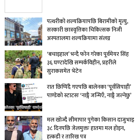
पत्थरीको शल्यक्रियापछि बिरामीको मृत्यु,
सरकारी छात्रवृत्तिका चिकित्सक निजी
अस्पतालमा शल्यक्रियामा संलग्न
‘बचाइहाल’ भन्दै फोन गरेका पूर्वमेयर सिंह
३६ घण्टादेखि सम्पर्कविहीन, प्रहरीले
सुराकसमेत भेटेन
रात छिप्पिँदै गएपछि बालेनका ‘पूर्वसिपाही’
पाण्डेको स्टाटसः ‘नाङ्गै जन्मिएँ, नाङ्गै जल्नेछु’
मल खोज्दै सीमापार पुगेका किसान दाजुभाइ
३८ दिनपछि जेलमुक्तः हातमा मल होइन,
हत्कडी र तारिख पत्र