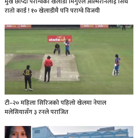
मुख छोप्दा पराग्वेका खेलाडी मिगुएल अल्मिरोनलाई सिधै
रातो कार्ड ! १० खेलाडीमै पनि पराग्वे विजयी
टी–२० महिला सिरिजको पहिलो खेलमा नेपाल
मलेसियासँग ३ रनले पराजित