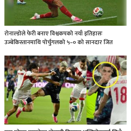
रोनाल्डोले फेरी बनाए विश्वकपको नयाँ इतिहासः
उज्बेकिस्तानमाथि पोर्चुगलको ५–० को सानदार जित