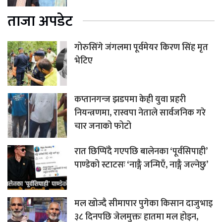
ताजा अपडेट
गोरुसिंगे जंगलमा पूर्वमेयर किरण सिंह मृत
भेटिए
कप्तानगन्ज झडपमा केही युवा प्रहरी
नियन्त्रणमा, रास्वपा नेताले सार्वजनिक गरे
चार जनाको फोटो
रात छिप्पिँदै गएपछि बालेनका ‘पूर्वसिपाही’
पाण्डेको स्टाटसः ‘नाङ्गै जन्मिएँ, नाङ्गै जल्नेछु’
मल खोज्दै सीमापार पुगेका किसान दाजुभाइ
३८ दिनपछि जेलमुक्तः हातमा मल होइन,