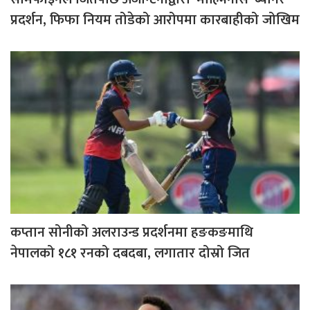
प्रदर्शन, फिफा नियम तोडेको आरोपमा कारबाहीको जोखिम
कप्तान सोनीको अलराउन्ड प्रदर्शनमा हङकङमाथि
नेपालको १८१ रनको दबदबा, लगातार दोस्रो जित