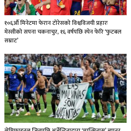
१०६औँ मिनेटमा फेरान टोरेसको विश्वविजयी प्रहारः
मेस्सीको सपना चकनाचुर, १६ वर्षपछि स्पेन फेरि ‘फुटबल
सम्राट’
सेमिफाइनल जितपछि अर्जेन्टिनाद्वारा ‘माल्भिनास’ ब्यानर