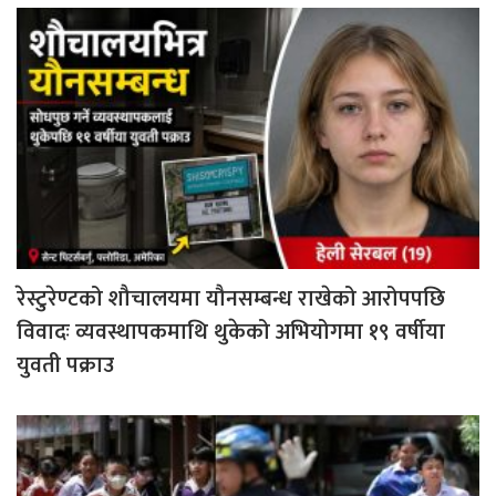
रेस्टुरेण्टको शौचालयमा यौनसम्बन्ध राखेको आरोपपछि
विवादः व्यवस्थापकमाथि थुकेको अभियोगमा १९ वर्षीया
युवती पक्राउ