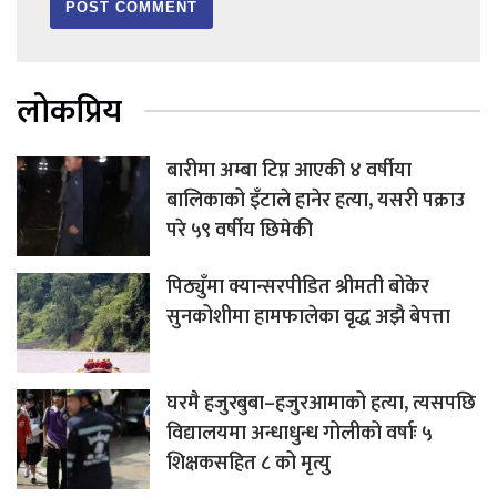
लोकप्रिय
बारीमा अम्बा टिप्न आएकी ४ वर्षीया
बालिकाको इँटाले हानेर हत्या, यसरी पक्राउ
परे ५९ वर्षीय छिमेकी
पिठ्युँमा क्यान्सरपीडित श्रीमती बोकेर
सुनकोशीमा हामफालेका वृद्ध अझै बेपत्ता
घरमै हजुरबुबा–हजुरआमाको हत्या, त्यसपछि
विद्यालयमा अन्धाधुन्ध गोलीको वर्षाः ५
शिक्षकसहित ८ को मृत्यु