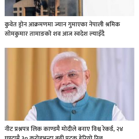
कुवेत ड्रोन आक्रमणमा ज्यान गुमाएका नेपाली श्रमिक
सोमकुमार तामाङको शव आज स्वदेश ल्याइँदै
नीट प्रश्नपत्र लिक काण्डमै मोदीले बनाए विश्व रेकर्ड, २४
घण्टामै ३० करोडभन्दा बढी पटक हेरियो रिल