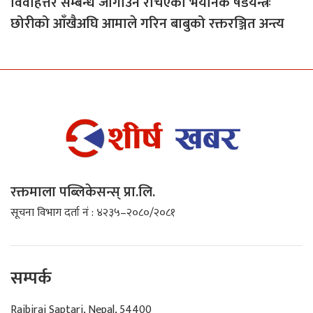
विवाहेत्तर सम्बन्ध जोगाउँन रचिएको भयानक षडयन्त्रः
छोरीको आँखैअघि आमाले गरिन बाबुको रक्तरञ्जित अन्त्य
रक्तमाला पब्लिकेसन्स् प्रा.लि.
सूचना विभाग दर्ता नं : ४२३५–२०८०/२०८१
सम्पर्क
Rajbiraj Saptari, Nepal, 54400