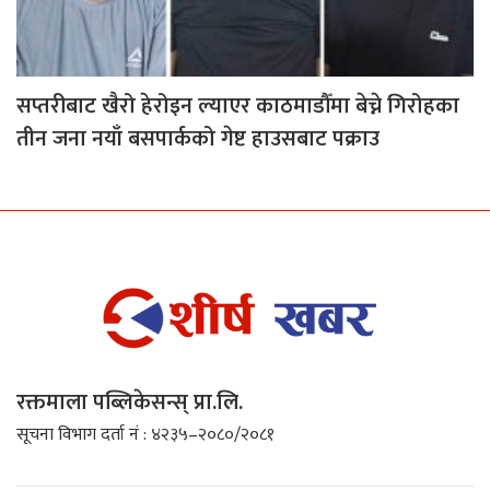
सप्तरीबाट खैरो हेरोइन ल्याएर काठमाडौँमा बेच्ने गिरोहका
तीन जना नयाँ बसपार्कको गेष्ट हाउसबाट पक्राउ
रक्तमाला पब्लिकेसन्स् प्रा.लि.
सूचना विभाग दर्ता नं : ४२३५–२०८०/२०८१