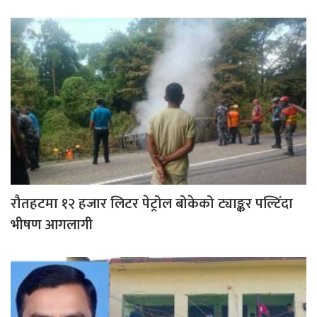
रौतहटमा १२ हजार लिटर पेट्रोल बोकेको ट्याङ्कर पल्टिँदा
भीषण आगलागी