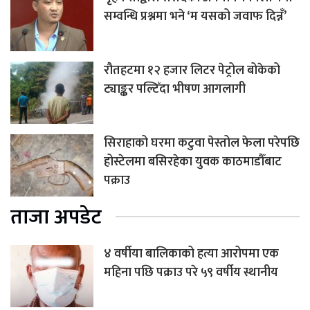
सम्वन्धि प्रश्नमा भने ‘म यसको जवाफ दिन्नँ’
रौतहटमा १२ हजार लिटर पेट्रोल बोकेको
ट्याङ्कर पल्टिँदा भीषण आगलागी
सिराहाको घरमा कटुवा पेस्तोल फेला परेपछि
होस्टेलमा बसिरहेका युवक काठमाडौँबाट
पक्राउ
ताजा अपडेट
४ वर्षीया बालिकाको हत्या आरोपमा एक
महिना पछि पक्राउ परे ५९ वर्षीय स्थानीय