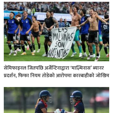
सेमिफाइनल जितपछि अर्जेन्टिनाद्वारा ‘माल्भिनास’ ब्यानर
प्रदर्शन, फिफा नियम तोडेको आरोपमा कारबाहीको जोखिम