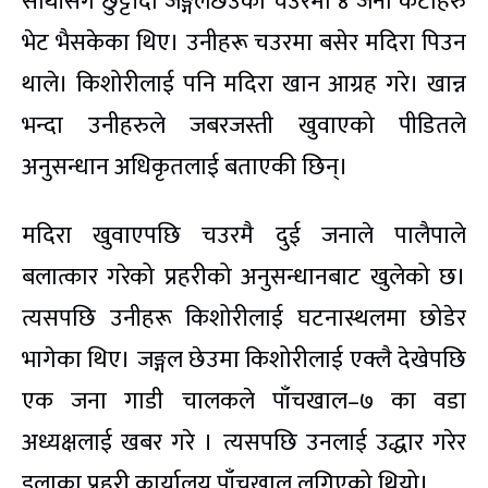
साथीसँग छुट्टीँदा जङ्गलछेउको चउरमा ४ जना केटाहरु
भेट भैसकेका थिए। उनीहरू चउरमा बसेर मदिरा पिउन
थाले। किशोरीलाई पनि मदिरा खान आग्रह गरे। खान्न
भन्दा उनीहरुले जबरजस्ती खुवाएको पीडितले
अनुसन्धान अधिकृतलाई बताएकी छिन्।
मदिरा खुवाएपछि चउरमै दुई जनाले पालैपाले
बलात्कार गरेको प्रहरीको अनुसन्धानबाट खुलेको छ।
त्यसपछि उनीहरू किशोरीलाई घटनास्थलमा छोडेर
भागेका थिए। जङ्गल छेउमा किशोरीलाई एक्लै देखेपछि
एक जना गाडी चालकले पाँचखाल–७ का वडा
अध्यक्षलाई खबर गरे । त्यसपछि उनलाई उद्धार गरेर
इलाका प्रहरी कार्यालय पाँचखाल लगिएको थियो।