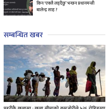
किन ‘एक्लै लड्दैछु’ भन्छन प्रधानमन्त्री
बालेन्द्र साह ?
सम्बन्धित खबर
प्रहरीकै खुलासा : खुला सीमाको कमजोरीले ५२६ रोहिङ्ग्या