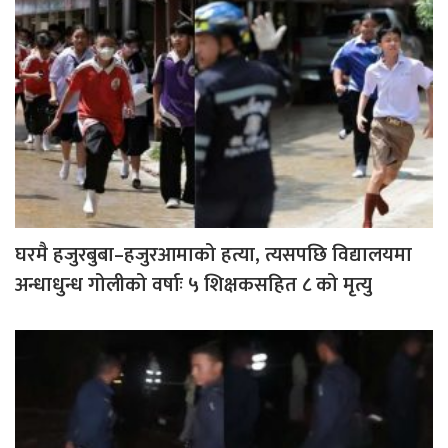
घरमै हजुरबुबा–हजुरआमाको हत्या, त्यसपछि विद्यालयमा
अन्धाधुन्ध गोलीको वर्षाः ५ शिक्षकसहित ८ को मृत्यु