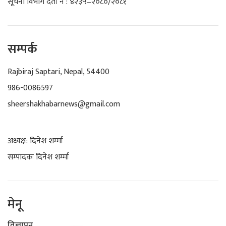
सूचना विभाग दर्ता नं : ४२३५–२०८०/२०८१
सम्पर्क
Rajbiraj Saptari, Nepal, 54400
986-0086597
sheershakhabarnews@gmail.com
अध्यक्ष: दिनेश शर्म्मा
सम्पादकः दिनेश शर्म्मा
मेनू
विज्ञापन