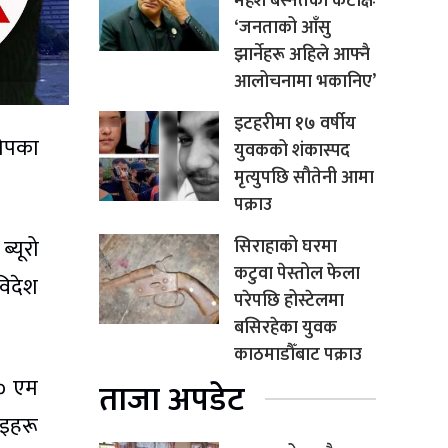
महेश बस्नेतको कटाक्षः
‘जनताको आँसु
झार्नेहरू अहिले आफ्नै
आलोचनामा भकानिए’
इटहरीमा १७ वर्षीय
रोपका
युवकको शंकास्पद
मृत्युपछि सौतेनी आमा
पक्राउ
्यूरो
सिराहाको घरमा
कटुवा पेस्तोल फेला
िदेश
परेपछि होस्टेलमा
बसिरहेका युवक
काठमाडौँबाट पक्राउ
२० एम
ताजा अपडेट
ाइहरू