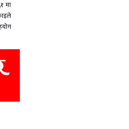
६१ मा
काइले
सहयोग