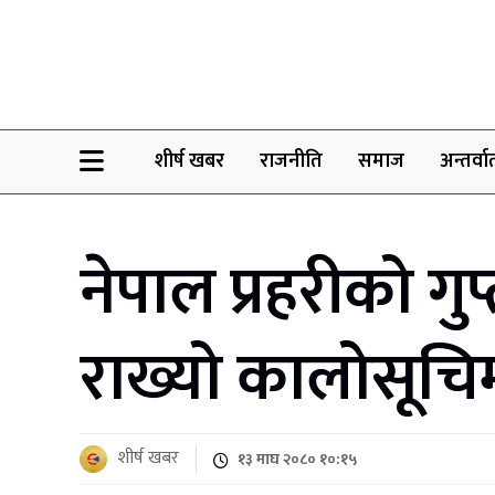
Sheersha khabar
शीर्ष खबर
राजनीति
समाज
अन्तर्वार्
नेपाल प्रहरीको 
राख्यो कालोसूचि
शीर्ष खबर
१३ माघ २०८० १०:१५