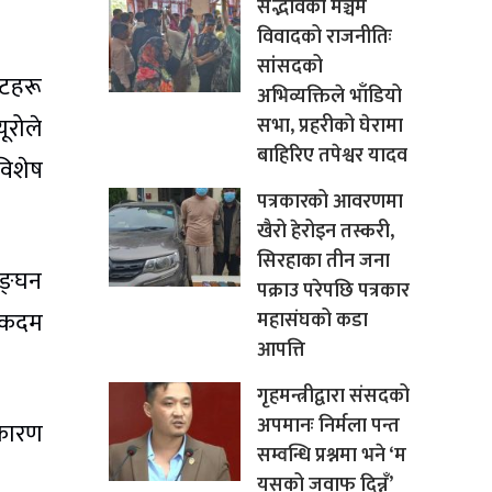
सद्भावको मञ्चमै
विवादको राजनीतिः
सांसदको
िटहरू
अभिव्यक्तिले भाँडियो
ूरोले
सभा, प्रहरीको घेरामा
बाहिरिए तपेश्वर यादव
विशेष
पत्रकारको आवरणमा
खैरो हेरोइन तस्करी,
सिरहाका तीन जना
लङ्घन
पक्राउ परेपछि पत्रकार
ी कदम
महासंघको कडा
आपत्ति
गृहमन्त्रीद्वारा संसदको
अपमानः निर्मला पन्त
 कारण
सम्वन्धि प्रश्नमा भने ‘म
यसको जवाफ दिन्नँ’