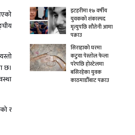
इटहरीमा १७ वर्षीय
नआएको
युवकको शंकास्पद
ङ्घीय
मृत्युपछि सौतेनी आमा
पक्राउ
सिराहाको घरमा
स्तो
कटुवा पेस्तोल फेला
परेपछि होस्टेलमा
मा छ।
बसिरहेका युवक
वस्था
काठमाडौँबाट पक्राउ
ेको र