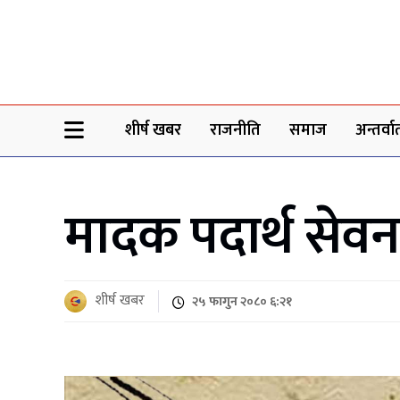
Sheersha khabar
शीर्ष खबर
राजनीति
समाज
अन्तर्वार्
मादक पदार्थ सेवन 
शीर्ष खबर
२५ फागुन २०८० ६:२१