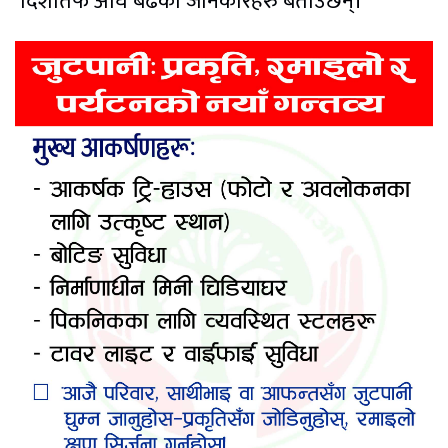
दिशातर्फ अघि बढेको जानकारहरु बताउँछन्।