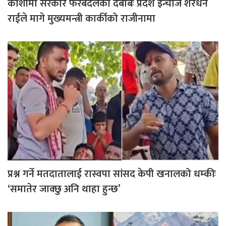
कोशीमा सरकार फेरबदलको दबाबः प्रदेश इन्चार्ज शेरधन
राईले मागे मुख्यमन्त्री कार्कीको राजीनामा
प्रश्न गर्ने मतदातालाई रास्वपा सांसद केपी खनालको धम्कीः
‘समातेर जाक्छु अनि थाहा हुन्छ’