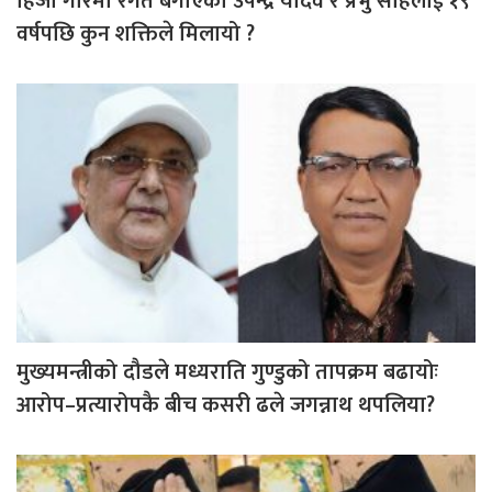
हिजो गौरमा रगत बगाएका उपेन्द्र यादव र प्रभु साहलाई १९
वर्षपछि कुन शक्तिले मिलायो ?
मुख्यमन्त्रीको दौडले मध्यराति गुण्डुको तापक्रम बढायोः
आरोप–प्रत्यारोपकै बीच कसरी ढले जगन्नाथ थपलिया?