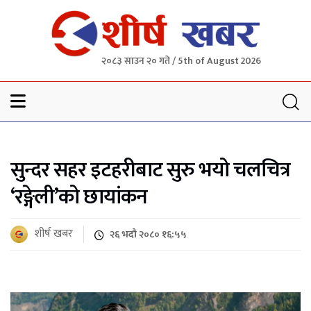
२०८३ साउन २० गते / 5th of August 2026
Sheersha khabar
सुन्दर सहर इटहरीबाट सुरु भयो चलचित्र
‘रङ्गेली’को छायांकन
शीर्ष खबर
२६ भदौ २०८० १६:५५