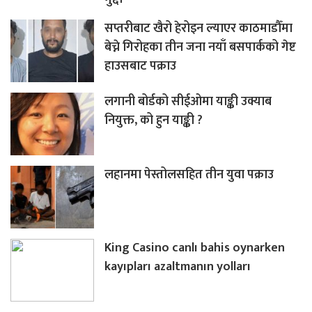
सप्तरीबाट खैरो हेरोइन ल्याएर काठमाडौँमा
बेच्ने गिरोहका तीन जना नयाँ बसपार्कको गेष्ट
हाउसबाट पक्राउ
लगानी बोर्डको सीईओमा याङ्की उक्याब
नियुक्त, को हुन याङ्की ?
लहानमा पेस्तोलसहित तीन युवा पक्राउ
King Casino canlı bahis oynarken
kayıpları azaltmanın yolları