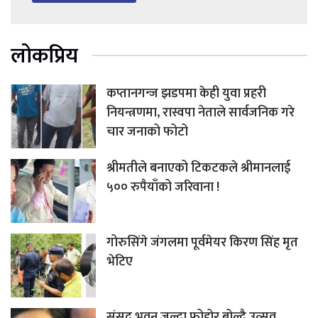
लोकप्रिय
कप्तानगन्ज झडपमा केही युवा प्रहरी
नियन्त्रणमा, रास्वपा नेताले सार्वजनिक गरे
चार जनाको फोटो
श्रीमतीले बनाएको टिकटकले श्रीमानलाई
५०० रुपैयाँको जरिवाना !
गोरुसिंगे जंगलमा पूर्वमेयर किरण सिंह मृत
भेटिए
संसद् भवन जल्दा फोहोर बोल्दै उत्सव