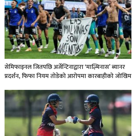
सेमिफाइनल जितपछि अर्जेन्टिनाद्वारा ‘माल्भिनास’ ब्यानर
प्रदर्शन, फिफा नियम तोडेको आरोपमा कारबाहीको जोखिम