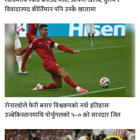
रेकर्डमाथि रेकर्ड बनाउँदै मेसी, अत्यन्त खराब, दुर्लभ र
विवादास्पद कीर्तिमान पनि उनकै खातामा
रोनाल्डोले फेरी बनाए विश्वकपको नयाँ इतिहासः
उज्बेकिस्तानमाथि पोर्चुगलको ५–० को सानदार जित