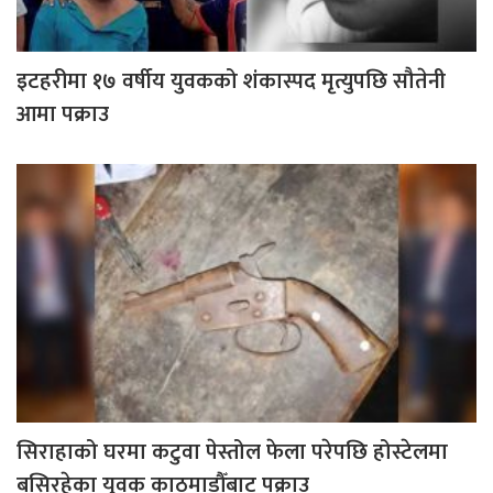
इटहरीमा १७ वर्षीय युवकको शंकास्पद मृत्युपछि सौतेनी
आमा पक्राउ
सिराहाको घरमा कटुवा पेस्तोल फेला परेपछि होस्टेलमा
बसिरहेका युवक काठमाडौँबाट पक्राउ