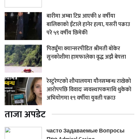
बारीमा अम्बा टिप्न आएकी ४ वर्षीया
बालिकाको इँटाले हानेर हत्या, यसरी पक्राउ
परे ५९ वर्षीय छिमेकी
पिठ्युँमा क्यान्सरपीडित श्रीमती बोकेर
सुनकोशीमा हामफालेका वृद्ध अझै बेपत्ता
रेस्टुरेण्टको शौचालयमा यौनसम्बन्ध राखेको
आरोपपछि विवादः व्यवस्थापकमाथि थुकेको
अभियोगमा १९ वर्षीया युवती पक्राउ
ताजा अपडेट
часто Задаваемые Вопросы