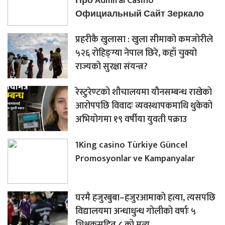
Про Admiral Casino
Официальный Сайт Зеркало
प्रहरीकै खुलासा : खुला सीमाको कमजोरीले
५२६ रोहिङ्ग्या नेपाल छिरे, कहाँ चुक्यो
राज्यको सुरक्षा संयन्त्र?
रेस्टुरेण्टको शौचालयमा यौनसम्बन्ध राखेको
आरोपपछि विवादः व्यवस्थापकमाथि थुकेको
अभियोगमा १९ वर्षीया युवती पक्राउ
1King casino Türkiye Güncel
Promosyonlar ve Kampanyalar
घरमै हजुरबुबा–हजुरआमाको हत्या, त्यसपछि
विद्यालयमा अन्धाधुन्ध गोलीको वर्षाः ५
शिक्षकसहित ८ को मृत्यु