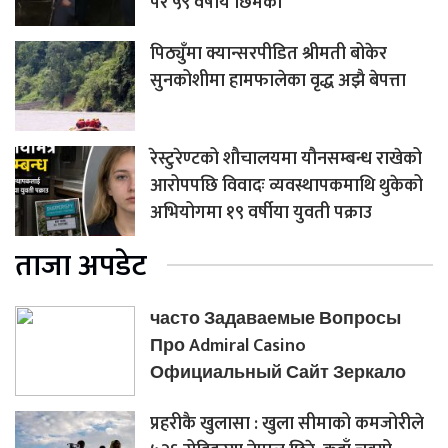
परे ५९ वर्षीय छिमेकी
पिठ्युँमा क्यान्सरपीडित श्रीमती बोकेर
सुनकोशीमा हामफालेका वृद्ध अझै बेपत्ता
रेस्टुरेण्टको शौचालयमा यौनसम्बन्ध राखेको
आरोपपछि विवादः व्यवस्थापकमाथि थुकेको
अभियोगमा १९ वर्षीया युवती पक्राउ
ताजा अपडेट
часто Задаваемые Вопросы
Про Admiral Casino
Официальный Сайт Зеркало
प्रहरीकै खुलासा : खुला सीमाको कमजोरीले