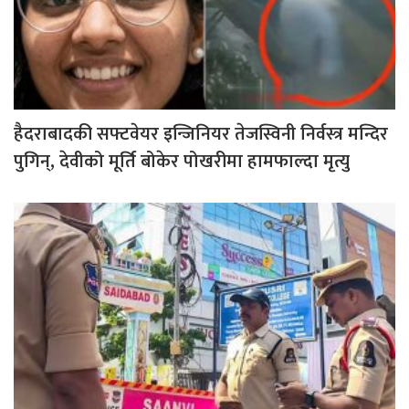
हैदराबादकी सफ्टवेयर इन्जिनियर तेजस्विनी निर्वस्त्र मन्दिर
पुगिन्, देवीको मूर्ति बोकेर पोखरीमा हामफाल्दा मृत्यु