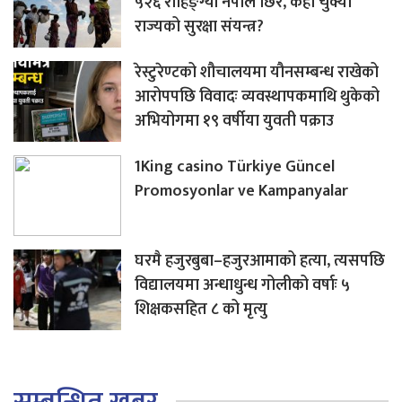
५२६ रोहिङ्ग्या नेपाल छिरे, कहाँ चुक्यो
राज्यको सुरक्षा संयन्त्र?
रेस्टुरेण्टको शौचालयमा यौनसम्बन्ध राखेको
आरोपपछि विवादः व्यवस्थापकमाथि थुकेको
अभियोगमा १९ वर्षीया युवती पक्राउ
1King casino Türkiye Güncel
Promosyonlar ve Kampanyalar
घरमै हजुरबुबा–हजुरआमाको हत्या, त्यसपछि
विद्यालयमा अन्धाधुन्ध गोलीको वर्षाः ५
शिक्षकसहित ८ को मृत्यु