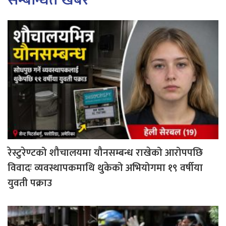
सम्बन्धित खबर
रेस्टुरेण्टको शौचालयमा यौनसम्बन्ध राखेको आरोपपछि
विवादः व्यवस्थापकमाथि थुकेको अभियोगमा १९ वर्षीया
युवती पक्राउ