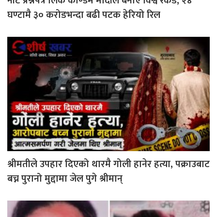
नीट प्रश्नपत्र लिक काण्डमै मोदीले बनाए विश्व रेकर्ड, २४
घण्टामै ३० करोडभन्दा बढी पटक हेरियो रिल
श्रीमतीले उपहार दिएको थारमै गोली हानेर हत्या, पक्राउबाट
बच्न पुरानो मुद्दामा जेल पुगे श्रीमान्