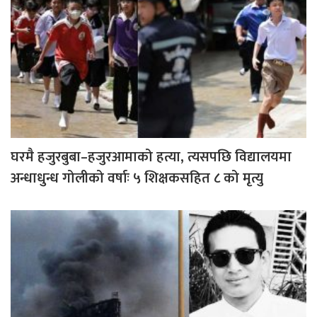
घरमै हजुरबुबा–हजुरआमाको हत्या, त्यसपछि विद्यालयमा
अन्धाधुन्ध गोलीको वर्षाः ५ शिक्षकसहित ८ को मृत्यु