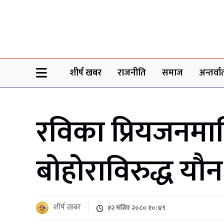
Sheersha khabar
शीर्ष खबर
राजनीति
समाज
अन्तर्वार्
रविका प्रियजनमा
बोहोराविरुद्ध यौन
शीर्ष खबर
१२ मंसिर २०८० १०:४९