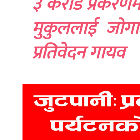
३ करोड प्रकरणम
मुकुललाई जोगा
प्रतिवेदन गायव