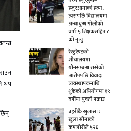
घरमै हजुरबुबा–
हजुरआमाको हत्या,
त्यसपछि विद्यालयमा
अन्धाधुन्ध गोलीको
वर्षाः ५ शिक्षकसहित ८
को मृत्यु
न्त्र
रेस्टुरेण्टको
शौचालयमा
यौनसम्बन्ध राखेको
गराउन
आरोपपछि विवादः
ले थप
व्यवस्थापकमाथि
थुकेको अभियोगमा १९
वर्षीया युवती पक्राउ
प्रहरीकै खुलासा :
छिन्।
खुला सीमाको
कमजोरीले ५२६