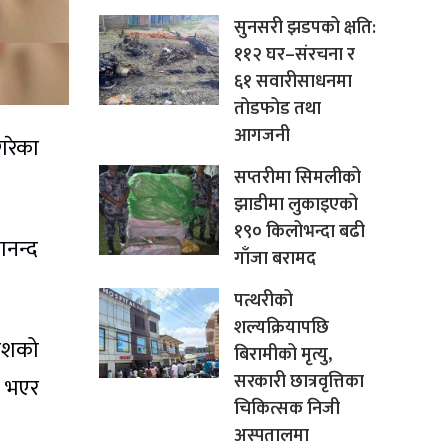
सुनसरी झडपको क्षति:
११२ घर–संरचना र
६१ सवारीसाधनमा
तोडफोड तथा
आगजनी
गरेका
सप्तरीमा सिमलीको
झाडीमा लुकाइएको
१९० किलोभन्दा बढी
ानन्द
गाँजा बरामद
पत्थरीको
शल्यक्रियापछि
नेशको
बिरामीको मृत्यु,
सरकारी छात्रवृत्तिका
ो भएर
चिकित्सक निजी
अस्पतालमा