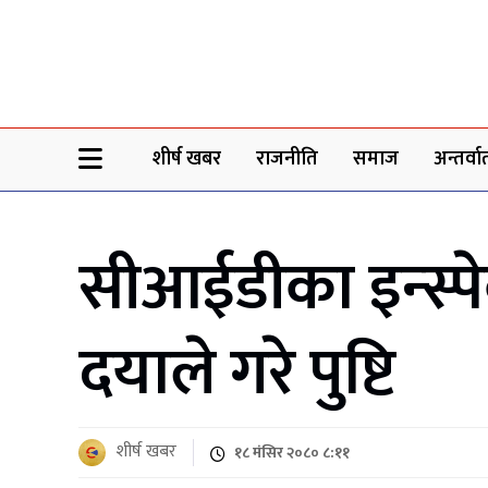
Sheersha khabar
शीर्ष खबर
राजनीति
समाज
अन्तर्वार्
सीआईडीका इन्स्पेक
दयाले गरे पुष्टि
शीर्ष खबर
१८ मंसिर २०८० ८:११