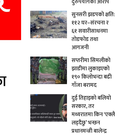
दुरुपयोगको आरोप
सुनसरी झडपको क्षति:
११२ घर–संरचना र
६१ सवारीसाधनमा
तोडफोड तथा
आगजनी
सप्तरीमा सिमलीको
झाडीमा लुकाइएको
१९० किलोभन्दा बढी
गाँजा बरामद
दुई तिहाइको बलियो
सरकार, तर
मध्यरातमा किन ‘एक्लै
लड्दैछु’ भन्छन
प्रधानमन्त्री बालेन्द्र