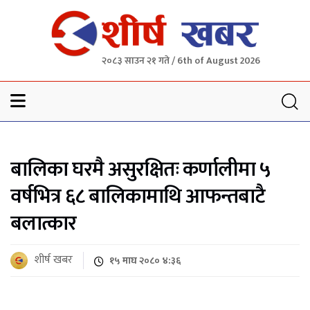
२०८३ साउन २१ गते / 6th of August 2026
Sheersha khabar
बालिका घरमै असुरक्षितः कर्णालीमा ५
वर्षभित्र ६८ बालिकामाथि आफन्तबाटै
बलात्कार
शीर्ष खबर
१५ माघ २०८० ४:३६