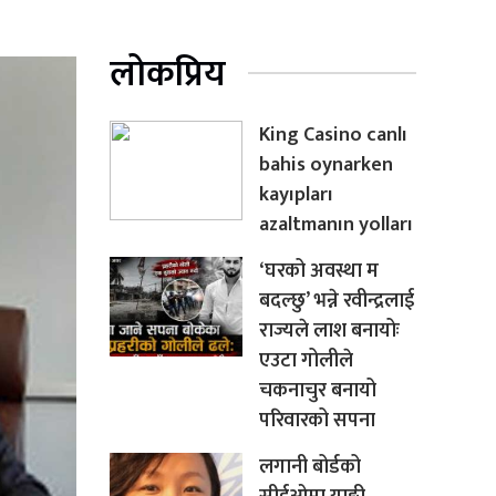
लोकप्रिय
King Casino canlı
bahis oynarken
kayıpları
azaltmanın yolları
‘घरको अवस्था म
बदल्छु’ भन्ने रवीन्द्रलाई
राज्यले लाश बनायोः
एउटा गोलीले
चकनाचुर बनायो
परिवारको सपना
लगानी बोर्डको