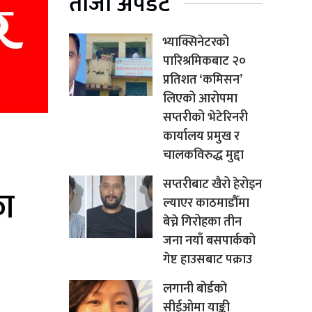
ताजा अपडेट
भ्याक्सिनेटरको
पारिश्रमिकबाट २०
प्रतिशत ‘कमिसन’
लिएको आरोपमा
सप्तरीको भेटेरिनरी
कार्यालय प्रमुख र
चालकविरुद्ध मुद्दा
सप्तरीबाट खैरो हेरोइन
ल्याएर काठमाडौँमा
बेच्ने गिरोहका तीन
जना नयाँ बसपार्कको
गेष्ट हाउसबाट पक्राउ
लगानी बोर्डको
सीईओमा याङ्की