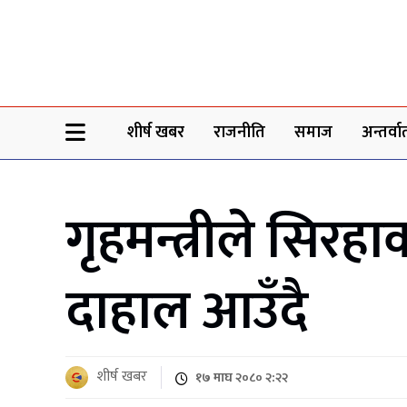
Sheersha khabar
शीर्ष खबर
राजनीति
समाज
अन्तर्वार्
गृहमन्त्रीले सिरह
दाहाल आउँदै
शीर्ष खबर
१७ माघ २०८० २:२२