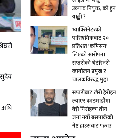
सीईओमा याङ्की
उक्याब नियुक्त, को हुन
याङ्की ?
भ्याक्सिनेटरको
पारिश्रमिकबाट २०
ष्ठले
प्रतिशत ‘कमिसन’
लिएको आरोपमा
सप्तरीको भेटेरिनरी
कार्यालय प्रमुख र
सुदेव
चालकविरुद्ध मुद्दा
सप्तरीबाट खैरो हेरोइन
ल्याएर काठमाडौँमा
न अघि
बेच्ने गिरोहका तीन
जना नयाँ बसपार्कको
गेष्ट हाउसबाट पक्राउ