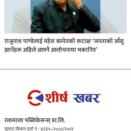
राजुनाथ पाण्डेलाई महेश बस्नेतको कटाक्षः ‘जनताको आँसु
झार्नेहरू अहिले आफ्नै आलोचनामा भकानिए’
रक्तमाला पब्लिकेसन्स् प्रा.लि.
सूचना विभाग दर्ता नं : ४२३५–२०८०/२०८१