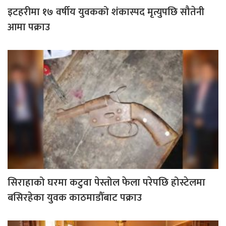
इटहरीमा १७ वर्षीय युवकको शंकास्पद मृत्युपछि सौतेनी
आमा पक्राउ
सिराहाको घरमा कटुवा पेस्तोल फेला परेपछि होस्टेलमा
बसिरहेका युवक काठमाडौँबाट पक्राउ