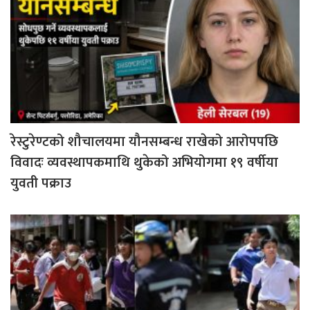
रेस्टुरेण्टको शौचालयमा यौनसम्बन्ध राखेको आरोपपछि
विवादः व्यवस्थापकमाथि थुकेको अभियोगमा १९ वर्षीया
युवती पक्राउ