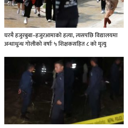
घरमै हजुरबुबा–हजुरआमाको हत्या, त्यसपछि विद्यालयमा
अन्धाधुन्ध गोलीको वर्षाः ५ शिक्षकसहित ८ को मृत्यु