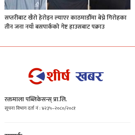
सप्तरीबाट खैरो हेरोइन ल्याएर काठमाडौँमा बेच्ने गिरोहका
तीन जना नयाँ बसपार्कको गेष्ट हाउसबाट पक्राउ
रक्तमाला पब्लिकेसन्स् प्रा.लि.
सूचना विभाग दर्ता नं : ४२३५–२०८०/२०८१