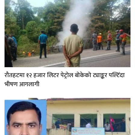
रौतहटमा १२ हजार लिटर पेट्रोल बोकेको ट्याङ्कर पल्टिँदा
भीषण आगलागी