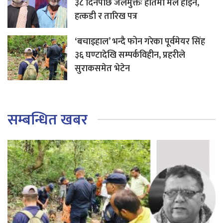
३८ दिनपछि जेलमुक्तः हातमा मल होइन,
हत्कडी र तारिख पत्र
‘बचाइहाल’ भन्दै फोन गरेका पूर्वमेयर सिंह
३६ घण्टादेखि सम्पर्कविहीन, प्रहरीले
सुराकसमेत भेटेन
सम्बन्धित खबर