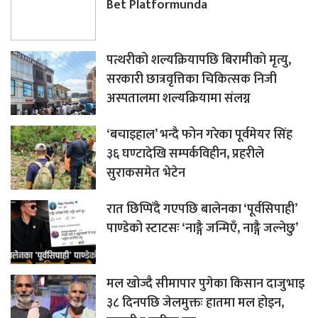
Bet Platformunda
पत्थरीको शल्यक्रियापछि बिरामीको मृत्यु,
सरकारी छात्रवृत्तिका चिकित्सक निजी
अस्पतालमा शल्यक्रियामा संलग्न
‘बचाइहाल’ भन्दै फोन गरेका पूर्वमेयर सिंह
३६ घण्टादेखि सम्पर्कविहीन, प्रहरीले
सुराकसमेत भेटेन
रात छिप्पिँदै गएपछि बालेनका ‘पूर्वसिपाही’
पाण्डेको स्टाटसः ‘नाङ्गै जन्मिएँ, नाङ्गै जल्नेछु’
मल खोज्दै सीमापार पुगेका किसान दाजुभाइ
३८ दिनपछि जेलमुक्तः हातमा मल होइन,