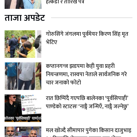
हत्कडी र तारिख पत्र
ताजा अपडेट
गोरुसिंगे जंगलमा पूर्वमेयर किरण सिंह मृत
भेटिए
कप्तानगन्ज झडपमा केही युवा प्रहरी
नियन्त्रणमा, रास्वपा नेताले सार्वजनिक गरे
चार जनाको फोटो
रात छिप्पिँदै गएपछि बालेनका ‘पूर्वसिपाही’
पाण्डेको स्टाटसः ‘नाङ्गै जन्मिएँ, नाङ्गै जल्नेछु’
मल खोज्दै सीमापार पुगेका किसान दाजुभाइ