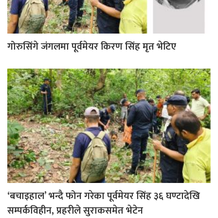
गोरुसिंगे जंगलमा पूर्वमेयर किरण सिंह मृत भेटिए
‘बचाइहाल’ भन्दै फोन गरेका पूर्वमेयर सिंह ३६ घण्टादेखि
सम्पर्कविहीन, प्रहरीले सुराकसमेत भेटेन