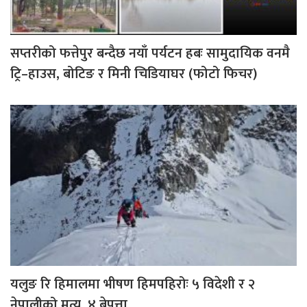
सप्तरीको फत्तेपुर बन्दैछ नयाँ पर्यटन हबः सामुदायिक वनमै
ट्रि–हाउस, बोटिङ र मिनी चिडियाघर (फोटो फिचर)
यलुङ रि हिमालमा भीषण हिमपहिरोः ५ विदेशी र २
नेपालीको मृत्यु, ४ बेपत्ता