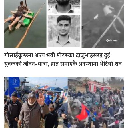
गोसाइँकुण्डमा अन्त्य भयो मोरङका दाजुभाइसरह दुई
युवकको जीवन–यात्रा, हात समाएकै अवस्थामा भेटियो शव