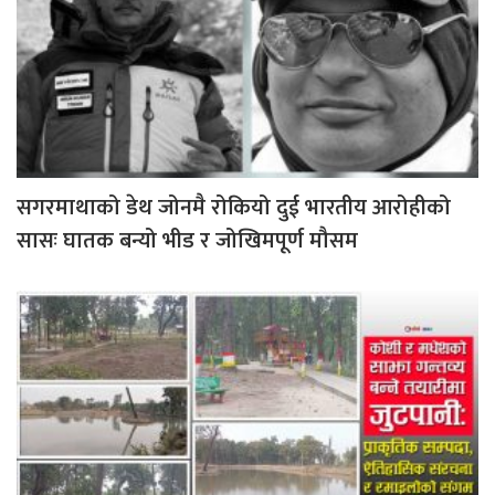
सगरमाथाको डेथ जोनमै रोकियो दुई भारतीय आरोहीको
सासः घातक बन्यो भीड र जोखिमपूर्ण मौसम