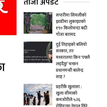
ताजा अपडेट
सप्तरीमा सिमलीको
झाडीमा लुकाइएको
१९० किलोभन्दा बढी
गाँजा बरामद
दुई तिहाइको बलियो
सरकार, तर
मध्यरातमा किन ‘एक्लै
लड्दैछु’ भन्छन
प्रधानमन्त्री बालेन्द्र
साह ?
प्रहरीकै खुलासा :
खुला सीमाको
कमजोरीले ५२६
रोहिङ्ग्या नेपाल छिरे,