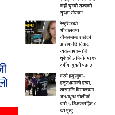
कहाँ चुक्यो राज्यको
सुरक्षा संयन्त्र?
रेस्टुरेण्टको
शौचालयमा
यौनसम्बन्ध राखेको
आरोपपछि विवादः
व्यवस्थापकमाथि
थुकेको अभियोगमा १९
वर्षीया युवती पक्राउ
घरमै हजुरबुबा–
हजुरआमाको हत्या,
त्यसपछि विद्यालयमा
अन्धाधुन्ध गोलीको
वर्षाः ५ शिक्षकसहित ८
को मृत्यु