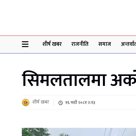
Sheersha khabar
शीर्ष खबर
राजनीति
समाज
अन्तर्वार्
सिमलतालमा अर्को 
शीर्ष खबर
१६ भदौ २०८१ २:१३