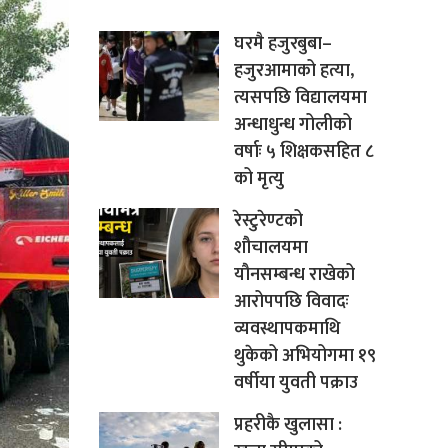
घरमै हजुरबुबा–
हजुरआमाको हत्या,
त्यसपछि विद्यालयमा
अन्धाधुन्ध गोलीको
वर्षाः ५ शिक्षकसहित ८
को मृत्यु
रेस्टुरेण्टको
शौचालयमा
यौनसम्बन्ध राखेको
आरोपपछि विवादः
व्यवस्थापकमाथि
थुकेको अभियोगमा १९
वर्षीया युवती पक्राउ
प्रहरीकै खुलासा :