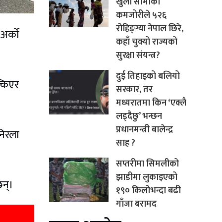
खुला सीमाको
कमजोरीले ५२६
रोहिङ्ग्या नेपाल छिरे,
र्को
कहाँ चुक्यो राज्यको
सुरक्षा संयन्त्र?
दुई तिहाइको बलियो
किएर
सरकार, तर
मध्यरातमा किन ‘एक्लै
लड्दैछु’ भन्छन
प्रधानमन्त्री बालेन्द्र
निरला
साह ?
सप्तरीमा सिमलीको
झाडीमा लुकाइएको
छन्।
१९० किलोभन्दा बढी
गाँजा बरामद