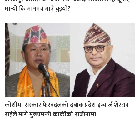
मान्यो कि मागपत्र मात्रै बुझ्यो?
कोशीमा सरकार फेरबदलको दबाबः प्रदेश इन्चार्ज शेरधन
राईले मागे मुख्यमन्त्री कार्कीको राजीनामा