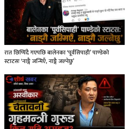
रात छिप्पिँदै गएपछि बालेनका ‘पूर्वसिपाही’ पाण्डेको
स्टाटसः ‘नाङ्गै जन्मिएँ, नाङ्गै जल्नेछु’