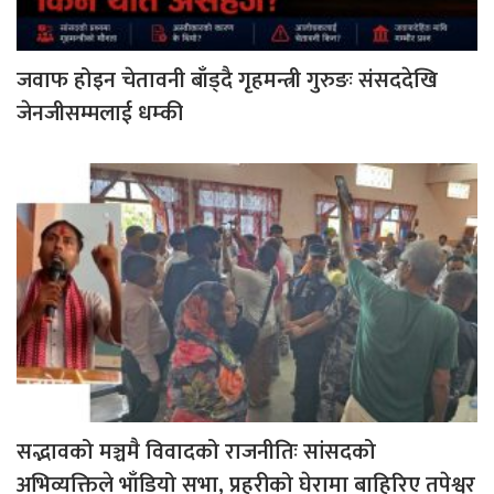
जवाफ होइन चेतावनी बाँड्दै गृहमन्त्री गुरुङः संसददेखि
जेनजीसम्मलाई धम्की
सद्भावको मञ्चमै विवादको राजनीतिः सांसदको
अभिव्यक्तिले भाँडियो सभा, प्रहरीको घेरामा बाहिरिए तपेश्वर