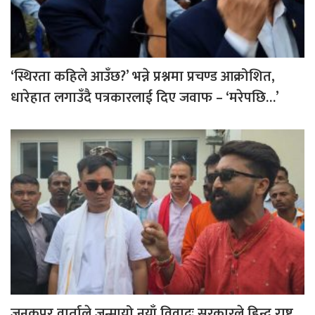
‘स्थिरता कहिले आउँछ?’ भन्ने प्रश्नमा प्रचण्ड आक्रोशित,
धारेहात लगाउँदै पत्रकारलाई दिए जवाफ – ‘मरेपछि…’
जनकपुर वार्ताले जन्मायो नयाँ विवादः सरकारले हिन्दू राष्ट्र