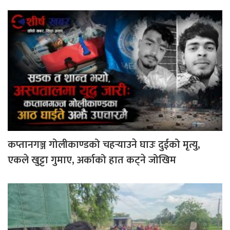
कप्तानगञ्ज गोलीकाण्डको चहर्‍याउने घाउः दुईको मृत्यु,
एकले खुट्टा गुमाए, अर्काको हात कट्ने जोखिम