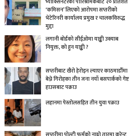
भ्याक्सिनेटरको पारिश्रमिकबाट २० प्रतिशत
‘कमिसन’ लिएको आरोपमा सप्तरीको
भेटेरिनरी कार्यालय प्रमुख र चालकविरुद्ध
मुद्दा
लगानी बोर्डको सीईओमा याङ्की उक्याब
नियुक्त, को हुन याङ्की ?
सप्तरीबाट खैरो हेरोइन ल्याएर काठमाडौँमा
बेच्ने गिरोहका तीन जना नयाँ बसपार्कको गेष्ट
हाउसबाट पक्राउ
लहानमा पेस्तोलसहित तीन युवा पक्राउ
सप्तरीमा पोल्ट्री फर्मको नाङ्गो तारमा करेन्ट