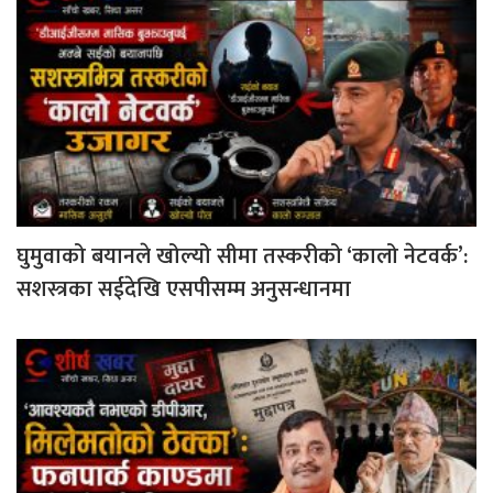
घुमुवाको बयानले खोल्यो सीमा तस्करीको ‘कालो नेटवर्क’:
सशस्त्रका सईदेखि एसपीसम्म अनुसन्धानमा