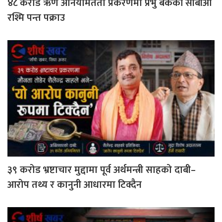
४८ करोड ऋण अनियमितता प्रकरणमा प्रभु बैंककी सीबीओ
रश्मि पन्त पक्राउ
३९ करोड भ्रष्टाचार मुद्दामा पूर्व अर्थमन्त्री साहको दाबी–
आरोप तथ्य र कानुनी आधारमा टिक्दैन