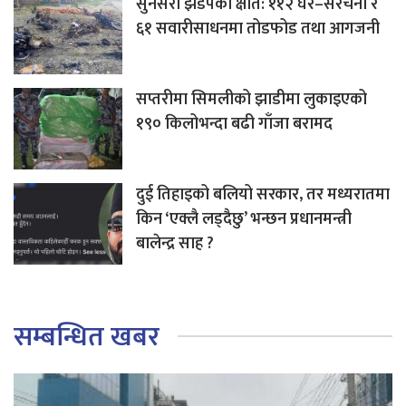
सुनसरी झडपको क्षति: ११२ घर–संरचना र
६१ सवारीसाधनमा तोडफोड तथा आगजनी
सप्तरीमा सिमलीको झाडीमा लुकाइएको
१९० किलोभन्दा बढी गाँजा बरामद
दुई तिहाइको बलियो सरकार, तर मध्यरातमा
किन ‘एक्लै लड्दैछु’ भन्छन प्रधानमन्त्री
बालेन्द्र साह ?
सम्बन्धित खबर