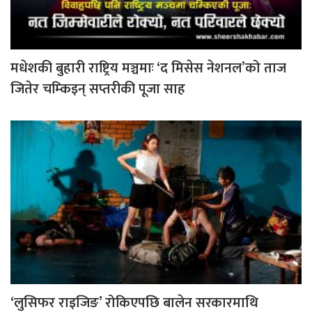
मधेशकी बुहारी राष्ट्रिय मञ्चमाः ‘द मिसेस नेशनल’को ताज
जितेर चम्किइन् सप्तरीकी पूजा साह
‘लुसिफर राइजिङ’ रोकिएपछि बालेन सरकारमाथि