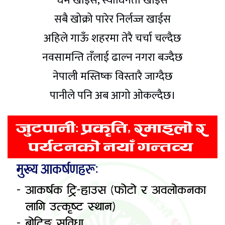
धर्म खाइस, स्वाधिनता खाइस
सबै खोक्रो पारेर निर्लज्ज खाईस
अहिले गाऊँ शहरमा तेरै चर्चा चल्दैछ
नवसामन्ति तँलाई ढाल्न नगरा बज्दैछ
नेपाली मस्तिष्क विस्तारै जाग्दैछ
पानीले पनि अब आगो ओकल्दैछ।