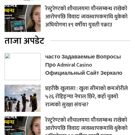
रेस्टुरेण्टको शौचालयमा यौनसम्बन्ध राखेको
आरोपपछि विवादः व्यवस्थापकमाथि थुकेको
अभियोगमा १९ वर्षीया युवती पक्राउ
ताजा अपडेट
часто Задаваемые Вопросы
Про Admiral Casino
Официальный Сайт Зеркало
प्रहरीकै खुलासा : खुला सीमाको कमजोरीले
५२६ रोहिङ्ग्या नेपाल छिरे, कहाँ चुक्यो
राज्यको सुरक्षा संयन्त्र?
रेस्टुरेण्टको शौचालयमा यौनसम्बन्ध राखेको
आरोपपछि विवादः व्यवस्थापकमाथि थुकेको