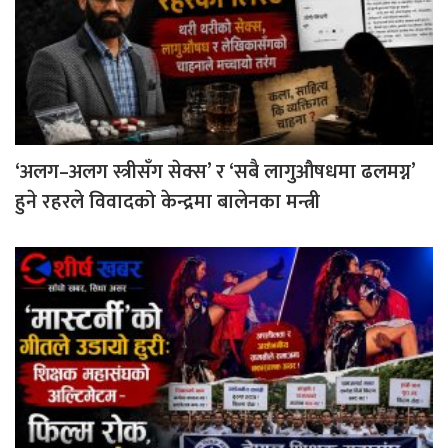
‘अलग–अलग स्त्रीसँग सेक्स’ र ‘सबै लागुऔषधमा ढलमग्न’
हुने रहरले विवादको केन्द्रमा बालेनका मन्त्री