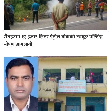
रौतहटमा १२ हजार लिटर पेट्रोल बोकेको ट्याङ्कर पल्टिँदा
भीषण आगलागी