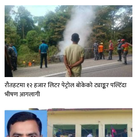
रौतहटमा १२ हजार लिटर पेट्रोल बोकेको ट्याङ्कर पल्टिँदा
भीषण आगलागी