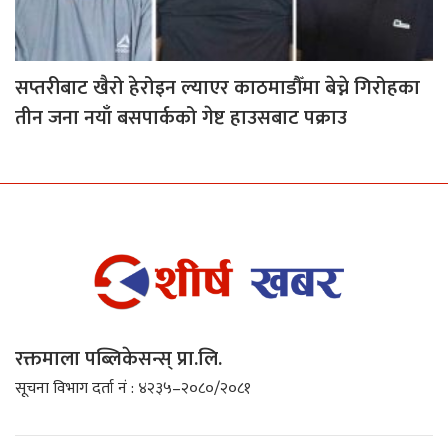
सप्तरीबाट खैरो हेरोइन ल्याएर काठमाडौँमा बेच्ने गिरोहका
तीन जना नयाँ बसपार्कको गेष्ट हाउसबाट पक्राउ
रक्तमाला पब्लिकेसन्स् प्रा.लि.
सूचना विभाग दर्ता नं : ४२३५–२०८०/२०८१