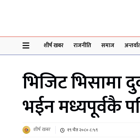
Sheersha khabar
शीर्ष खबर
राजनीति
समाज
अन्तर्वार्
भिजिट भिसामा दु
भईन मध्यपूर्वकै 
शीर्ष खबर
१९ चैत २०८० ८:५९