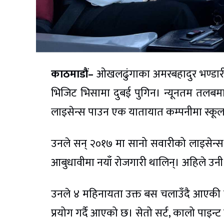
काठमाडौं–
ओखलढुंगाका अमरबहादुर भण्डारी र
भिजिट भिसामा दुबई पुगिन। न्यूनतम तलबमा 
लाइसेन्स पाउन एक यातायात कम्पनीमा स्कू
उनले सन् २०१७ मा सानो सवारीको लाइसेन्स
आबुधावीमा नयाँ रोजगारी थालिन्। अहिले उ
उनले ४ महिनायता उक्त बस चलाउँदै आएकी छ
प्रयोग गर्दै आएको छ। सेतो सर्ट, कालो पाइन्