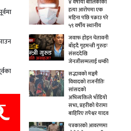
४ वर्षीया बालिकाको
हत्या आरोपमा एक
र्वमा
महिना पछि पक्राउ परे
५९ वर्षीय स्थानीय
जवाफ होइन चेतावनी
पाउन
बाँड्दै गृहमन्त्री गुरुङः
संसददेखि
जेनजीसम्मलाई धम्की
र्वका
सद्भावको मञ्चमै
विवादको राजनीतिः
सांसदको
अभिव्यक्तिले भाँडियो
सभा, प्रहरीको घेरामा
बाहिरिए तपेश्वर यादव
पत्रकारको आवरणमा