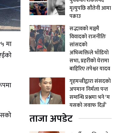
युवकको शंकास्पद
मृत्युपछि सौतेनी आमा
पक्राउ
सद्भावको मञ्चमै
विवादको राजनीतिः
१५ मा
सांसदको
अभिव्यक्तिले भाँडियो
ूएईको
सभा, प्रहरीको घेरामा
बाहिरिए तपेश्वर यादव
गृहमन्त्रीद्वारा संसदको
रूपमा
अपमानः निर्मला पन्त
सम्वन्धि प्रश्नमा भने ‘म
यसको जवाफ दिन्नँ’
 बसको
ताजा अपडेट