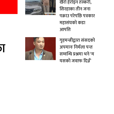
खैरो हेरोइन तस्करी,
सिरहाका तीन जना
पक्राउ परेपछि पत्रकार
महासंघको कडा
आपत्ति
गृहमन्त्रीद्वारा संसदको
अपमानः निर्मला पन्त
सम्वन्धि प्रश्नमा भने ‘म
यसको जवाफ दिन्नँ’