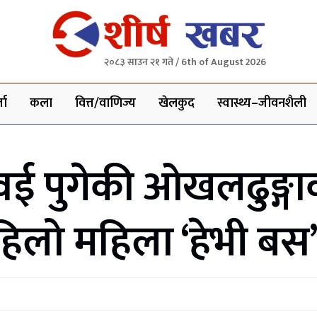
२०८३ साउन २१ गते / 6th of August 2026
ता
कला
वित्त/वाणिज्य
खेलकुद
स्वास्थ्य–जीवनशैली
वई पुगेकी ओखलढुङ्गा
पहिलो महिला ‘हेभी ब