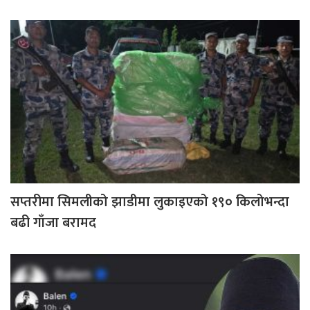
सप्तरीमा सिमलीको झाडीमा लुकाइएको १९० किलोभन्दा
बढी गाँजा बरामद