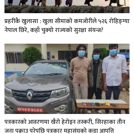
प्रहरीकै खुलासा : खुला सीमाको कमजोरीले ५२६ रोहिङ्ग्या
नेपाल छिरे, कहाँ चुक्यो राज्यको सुरक्षा संयन्त्र?
पत्रकारको आवरणमा खैरो हेरोइन तस्करी, सिरहाका तीन
जना पक्राउ परेपछि पत्रकार महासंघको कडा आपत्ति