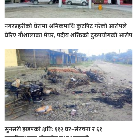
नगरप्रहरीको घेरामा श्रमिकमाथि कुटपिट गरेको आरोपले
घेरिए गौशालाका मेयर, पदीय शक्तिको दुरुपयोगको आरोप
सुनसरी झडपको क्षति: ११२ घर–संरचना र ६१