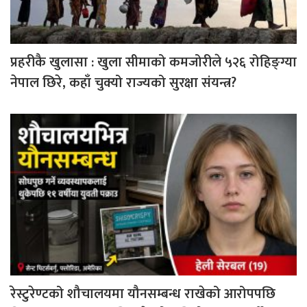
प्रहरीकै खुलासा : खुला सीमाको कमजोरीले ५२६ रोहिङ्ग्या
नेपाल छिरे, कहाँ चुक्यो राज्यको सुरक्षा संयन्त्र?
रेस्टुरेण्टको शौचालयमा यौनसम्बन्ध राखेको आरोपपछि