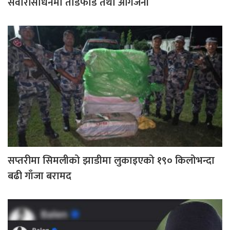
सवारीसाधनमा तोडफोड तथा आगजनी
सप्तरीमा सिमलीको झाडीमा लुकाइएको १९० किलोभन्दा
बढी गाँजा बरामद