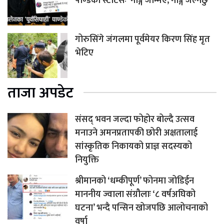
पाण्डेको स्टाटसः ‘नाङ्गै जन्मिएँ, नाङ्गै जल्नेछु’
गोरुसिंगे जंगलमा पूर्वमेयर किरण सिंह मृत
भेटिए
ताजा अपडेट
संसद् भवन जल्दा फोहोर बोल्दै उत्सव
मनाउने अमनप्रतापकी छोरी अक्षतालाई
सांस्कृतिक निकायको प्राज्ञ सदस्यको
नियुक्ति
श्रीमानको ‘धम्कीपूर्ण’ फोनमा जोडिईन
माननीय ज्वाला संग्रौलाः ‘८ वर्षअघिको
घटना’ भन्दै पन्सिन खोजपछि आलोचनाको
वर्षा