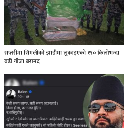
सप्तरीमा सिमलीको झाडीमा लुकाइएको १९० किलोभन्दा
बढी गाँजा बरामद