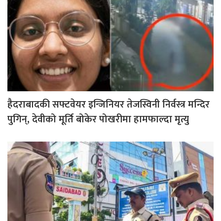
हैदराबादकी सफ्टवेयर इन्जिनियर तेजस्विनी निर्वस्त्र मन्दिर
पुगिन्, देवीको मूर्ति बोकेर पोखरीमा हामफाल्दा मृत्यु