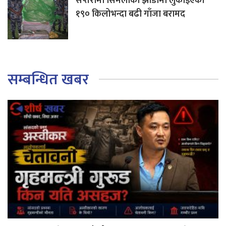
सप्तरीमा सिमलीको झाडीमा लुकाइएको
१९० किलोभन्दा बढी गाँजा बरामद
सम्बन्धित खबर