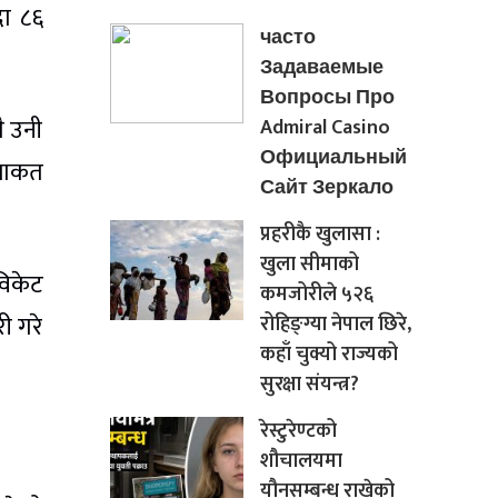
दा ८६
часто
Задаваемые
Вопросы Про
ै उनी
Admiral Casino
Официальный
िजाकत
Сайт Зеркало
प्रहरीकै खुलासा :
खुला सीमाको
विकेट
कमजोरीले ५२६
ी गरे
रोहिङ्ग्या नेपाल छिरे,
कहाँ चुक्यो राज्यको
सुरक्षा संयन्त्र?
रेस्टुरेण्टको
शौचालयमा
यौनसम्बन्ध राखेको