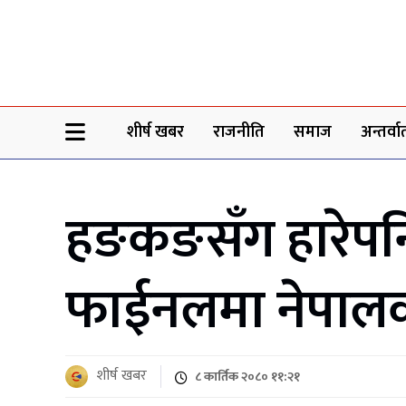
Sheersha khabar
शीर्ष खबर
राजनीति
समाज
अन्तर्वार्
हङकङसँग हारेपनि 
फाईनलमा नेपालको प्
शीर्ष खबर
८ कार्तिक २०८० ११:२१