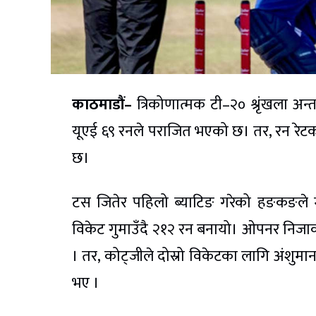
काठमाडौं–
त्रिकोणात्मक टी–२० श्रृंखला अन
यूएई ६९ रनले पराजित भएको छ। तर, रन रेटक
छ।
टस जितेर पहिलो ब्याटिङ गरेको हङकङले म
विकेट गुमाउँदै २१२ रन बनायो। ओपनर निजा
। तर, कोट्जीले दोस्रो विकेटका लागि अंशुम
भए ।