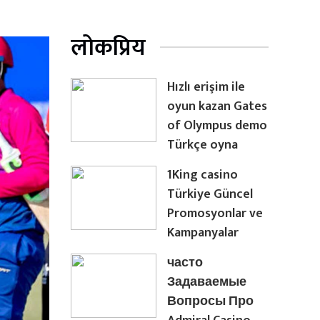
लोकप्रिय
Hızlı erişim ile
oyun kazan Gates
of Olympus demo
Türkçe oyna
1King casino
Türkiye Güncel
Promosyonlar ve
Kampanyalar
часто
Задаваемые
Вопросы Про