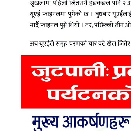
श्रृंखलामा पहिलो जितसँगै हङकङले पनि २ 
यूएई फाइनलमा पुगेको छ । बुधबार यूएईल
मार्दै फाइनल पुग्ने थियो । तर, पछिल्लो तीन 
अब यूएईले समूह चरणको चार वटै खेल जितेर फ