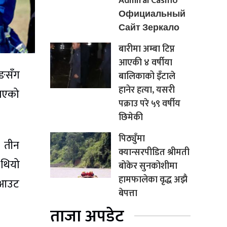
Admiral Casino
Официальный
Сайт Зеркало
बारीमा अम्बा टिप्न
आएकी ४ वर्षीया
कङसँग
बालिकाको इँटाले
हानेर हत्या, यसरी
 भएको
पक्राउ परे ५९ वर्षीय
छिमेकी
पिठ्युँमा
ा तीन
क्यान्सरपीडित श्रीमती
 थियो
बोकेर सुनकोशीमा
हामफालेका वृद्ध अझै
ा आउट
बेपत्ता
ताजा अपडेट