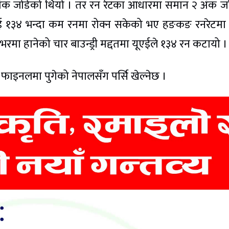
अंक जोडेको थियो । तर रन रेटका आधारमा समान २ अंक ज
ाई १३४ भन्दा कम रनमा रोक्न सकेको भए हङकङ रनरेटमा
ओभरमा हानेको चार बाउन्ड्री मद्दतमा यूएईले १३४ रन कटायो ।
ाइनलमा पुगेको नेपालसँग पर्सि खेल्नेछ ।