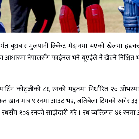
्तर्गत बुधबार मुलपानी क्रिकेट मैदानमा भएको खेलमा हङ
ा आधारमा नेपालसँग फाईनल भने यूएईले नै खेल्ने निश्चित
ार्टिन कोट्जीको ८६ रनको मद्दतमा निर्धारित २० ओभरम
कत खान मात्र ९ रनमा आउट भए, जतिबेला टिमको स्कोर ३३
ान रथसँग १०६ रनको साझेदारी गरे । रथ व्यक्तिगत ४१ रनम