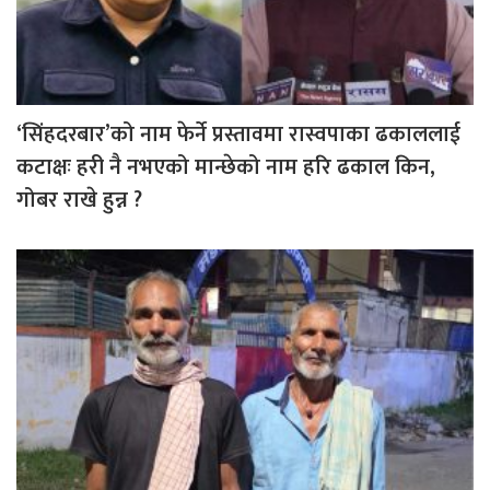
‘सिंहदरबार’को नाम फेर्ने प्रस्तावमा रास्वपाका ढकाललाई
कटाक्षः हरी नै नभएको मान्छेको नाम हरि ढकाल किन,
गोबर राखे हुन्न ?