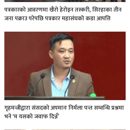
पत्रकारको आवरणमा खैरो हेरोइन तस्करी, सिरहाका तीन
जना पक्राउ परेपछि पत्रकार महासंघको कडा आपत्ति
गृहमन्त्रीद्वारा संसदको अपमानः निर्मला पन्त सम्वन्धि प्रश्नमा
भने ‘म यसको जवाफ दिन्नँ’