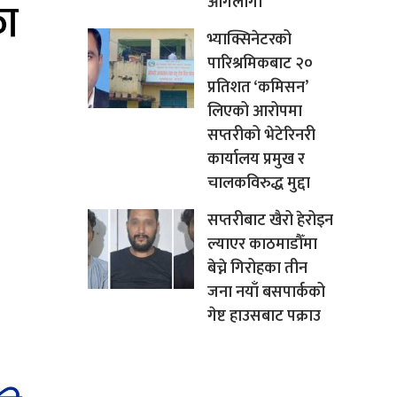
आगलागी
भ्याक्सिनेटरको
पारिश्रमिकबाट २०
प्रतिशत ‘कमिसन’
लिएको आरोपमा
सप्तरीको भेटेरिनरी
कार्यालय प्रमुख र
चालकविरुद्ध मुद्दा
सप्तरीबाट खैरो हेरोइन
ल्याएर काठमाडौँमा
बेच्ने गिरोहका तीन
जना नयाँ बसपार्कको
गेष्ट हाउसबाट पक्राउ