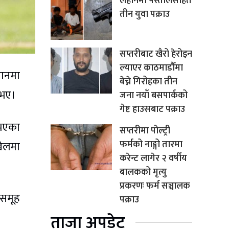
लहानमा पेस्तोलसहित
तीन युवा पक्राउ
सप्तरीबाट खैरो हेरोइन
ल्याएर काठमाडौँमा
मानमा
बेच्ने गिरोहका तीन
 भए।
जना नयाँ बसपार्कको
गेष्ट हाउसबाट पक्राउ
भएका
सप्तरीमा पोल्ट्री
फर्मको नाङ्गो तारमा
खेलमा
करेन्ट लागेर २ वर्षीय
बालकको मृत्यु
प्रकरणः फर्म सञ्चालक
 समूह
पक्राउ
ताजा अपडेट