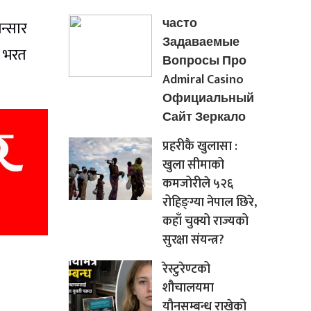
часто
न्सार
Задаваемые
ा भरत
Вопросы Про
Admiral Casino
Официальный
Сайт Зеркало
प्रहरीकै खुलासा :
खुला सीमाको
कमजोरीले ५२६
रोहिङ्ग्या नेपाल छिरे,
कहाँ चुक्यो राज्यको
सुरक्षा संयन्त्र?
रेस्टुरेण्टको
शौचालयमा
यौनसम्बन्ध राखेको