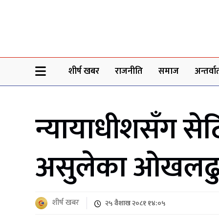
Sheersha khabar
शीर्ष खबर
राजनीति
समाज
अन्तर्वार्
न्यायाधीशसँग से
असुलेका ओखलढुङ्ग
शीर्ष खबर
२५ वैशाख २०८१ १४:०५