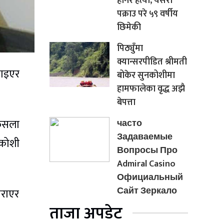
हानेर हत्या, यसरी
पक्राउ परे ५९ वर्षीय
छिमेकी
पिठ्युँमा
क्यान्सरपीडित श्रीमती
ताइएर
बोकेर सुनकोशीमा
हामफालेका वृद्ध अझै
बेपत्ता
फैसला
часто
Задаваемые
कोशी
Вопросы Про
Admiral Casino
Официальный
Сайт Зеркало
गराएर
ताजा अपडेट